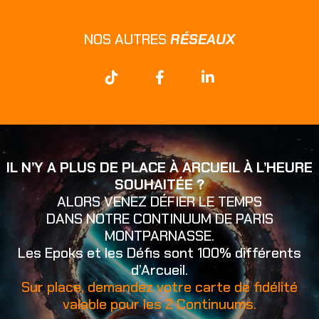
NOS AUTRES
RÉSEAUX
IL N’Y A PLUS DE PLACE À ARCUEIL À L’HEURE
SOUHAITÉE ?
ALORS VENEZ DÉFIER LE TEMPS
DANS NOTRE CONTINUUM DE PARIS
MONTPARNASSE.
Les Epoks et les Défis sont 100% différents
d’Arcueil.
Sur place, demandez votre carte de fidélité
valable pour les 2 Continuums.