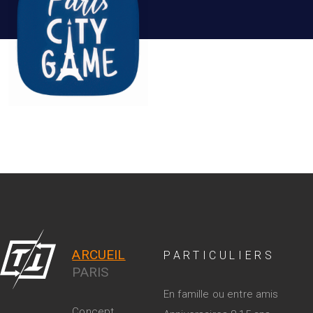
ARCUEIL
PARTICULIERS
PARIS
En famille ou entre amis
Concept