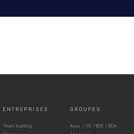
ENTREPRISES
GROUPES
Team building
Asso. / CE / BDE / BDA