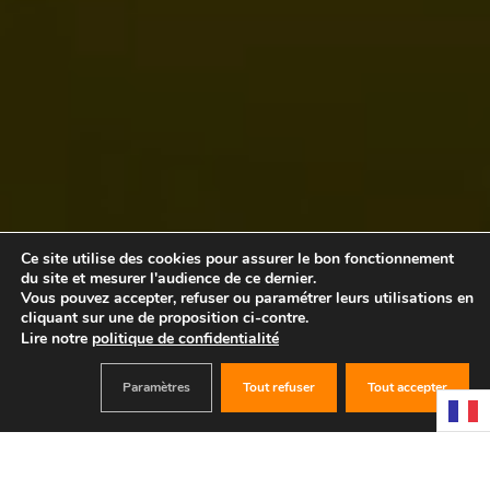
Ce site utilise des cookies pour assurer le bon fonctionnement
du site et mesurer l'audience de ce dernier.
Vous pouvez accepter, refuser ou paramétrer leurs utilisations en
cliquant sur une de proposition ci-contre.
Lire notre
politique de confidentialité
Paramètres
Tout refuser
Tout accepter
RÉSERVER
TEAM
BUILDING A ARCUEIL (94)
Jusqu’à 80 participants en simultané, et 250 en
combinant plusieurs activités.