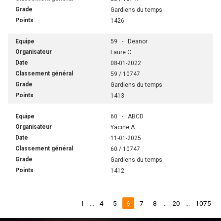
Gardiens du temps
1426
59 - Deanor
Laure C.
08-01-2022
59 / 10747
Gardiens du temps
1413
60 - ABCD
Yacine A.
11-01-2025
60 / 10747
Gardiens du temps
1412
1
...
4
5
6
7
8
...
20
...
1075