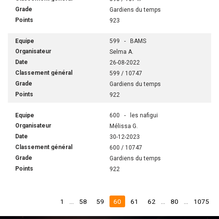
Gardiens du temps
923
599 - BAMS
Selma A.
26-08-2022
599 / 10747
Gardiens du temps
922
600 - les nafigui
Mélissa G.
30-12-2023
600 / 10747
Gardiens du temps
922
1
...
58
59
60
61
62
...
80
...
1075