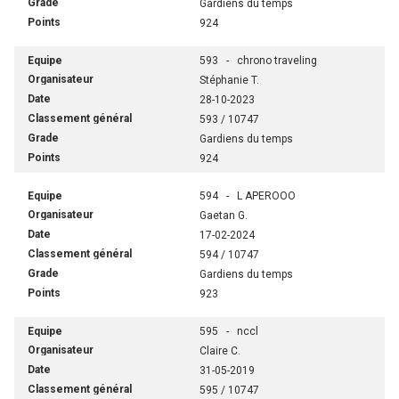
Gardiens du temps
924
593 - chrono traveling
Stéphanie T.
28-10-2023
593 / 10747
Gardiens du temps
924
594 - L APEROOO
Gaetan G.
17-02-2024
594 / 10747
Gardiens du temps
923
595 - nccl
Claire C.
31-05-2019
595 / 10747