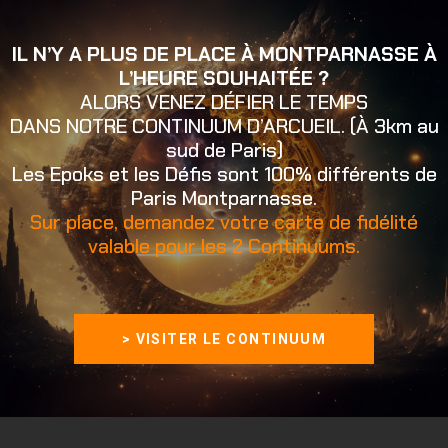
IL N’Y A PLUS DE PLACE À MONTPARNASSE À
L’HEURE SOUHAITÉE ?
ALORS VENEZ DÉFIER LE TEMPS
DANS NOTRE CONTINUUM D’ARCUEIL. (À 3km au
sud de Paris)
Les Epoks et les Défis sont 100% différents de
Paris Montparnasse.
Sur place, demandez votre carte de fidélité
valable pour les 2 Continuums.
> VISITER LE CONTINUUM