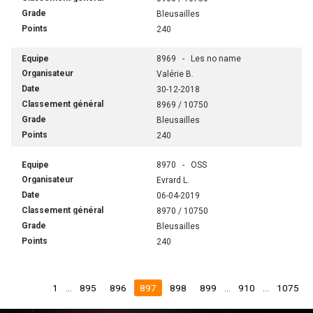
Bleusailles
240
8969 - Les no name
Valérie B.
30-12-2018
8969 / 10750
Bleusailles
240
8970 - OSS
Evrard L.
06-04-2019
8970 / 10750
Bleusailles
240
1
...
895
896
897
898
899
...
910
...
1075