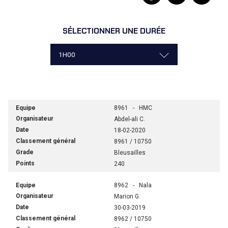
SÉLECTIONNER UNE DURÉE
8961 - HMC
Abdel-ali C.
18-02-2020
8961 / 10750
Bleusailles
240
8962 - Nala
Marion G.
30-03-2019
8962 / 10750