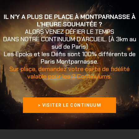
IL N’Y A PLUS DE PLACE À MONTPARNASSE À
L’HEURE SOUHAITÉE ?
ALORS VENEZ DÉFIER LE TEMPS
DANS NOTRE CONTINUUM D’ARCUEIL. (À 3km au
sud de Paris)
Les Epoks et les Défis sont 100% différents de
Paris Montparnasse.
Sur place, demandez votre carte de fidélité
valable pour les 2 Continuums.
> VISITER LE CONTINUUM