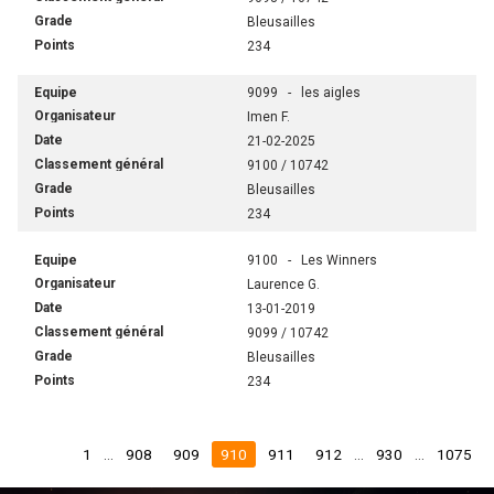
Bleusailles
234
9099 - les aigles
Imen F.
21-02-2025
9100 / 10742
Bleusailles
234
9100 - Les Winners
Laurence G.
13-01-2019
9099 / 10742
Bleusailles
234
1
...
908
909
910
911
912
...
930
...
1075