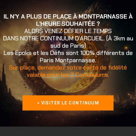
IL N’Y A PLUS DE PLACE À MONTPARNASSE À
L’HEURE SOUHAITÉE ?
ALORS VENEZ DÉFIER LE TEMPS
DANS NOTRE CONTINUUM D’ARCUEIL. (À 3km au
sud de Paris)
Les Epoks et les Défis sont 100% différents de
Paris Montparnasse.
Sur place, demandez votre carte de fidélité
valable pour les 2 Continuums.
> VISITER LE CONTINUUM