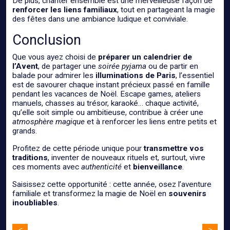
De plus, chanter ensemble est une merveilleuse façon de
renforcer les liens familiaux
, tout en partageant la magie
des fêtes dans une ambiance ludique et conviviale.
Conclusion
Que vous ayez choisi de
préparer un calendrier de
l’Avent
, de partager une
soirée pyjama
ou de partir en
balade pour admirer les
illuminations de Paris
, l’essentiel
est de savourer chaque instant précieux passé en famille
pendant les vacances de Noël. Escape games, ateliers
manuels, chasses au trésor, karaoké… chaque activité,
qu’elle soit simple ou ambitieuse, contribue à créer une
atmosphère magique
et à renforcer les liens entre petits et
grands.
Profitez de cette période unique pour
transmettre vos
traditions
, inventer de nouveaux rituels et, surtout, vivre
ces moments avec
authenticité
et
bienveillance
.
Saisissez cette opportunité : cette année, osez l’aventure
familiale et transformez la magie de Noël en
souvenirs
inoubliables
.
<
>