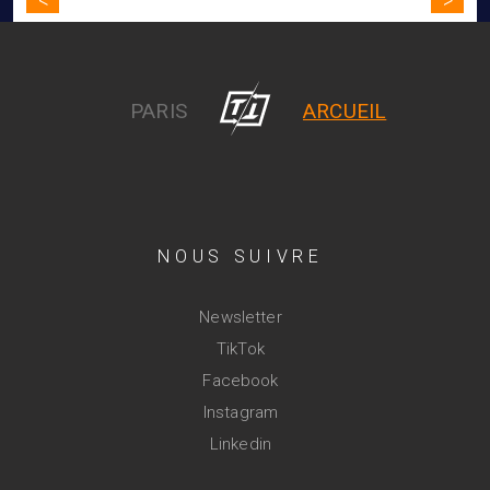
Navigation
de
l’article
PARIS
ARCUEIL
NOUS SUIVRE
Newsletter
TikTok
Facebook
Instagram
Linkedin