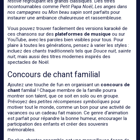
festive
regroupant les grands classiques. Des titres
incontournables comme
Petit Papa Noël
,
Les anges dans
nos campagnes
ou
Mon beau sapin
sont parfaits pour
instaurer une ambiance chaleureuse et rassembleuse.
Vous pouvez trouver facilement des versions karaoké de
ces chansons sur des
plateformes de musique
ou sur
YouTube, avec les paroles bien visibles pour tous. Pour
plaire à toutes les générations, pensez à varier les styles :
incluez des
chants traditionnels
tels que
Douce nuit, sainte
nuit
, mais aussi des titres modernes inspirés des
spectacles de Noël.
Concours de chant familial
Ajoutez une touche de fun en organisant un
concours de
chant
familial ! Chaque membre de la famille pourra
montrer son talent, que ce soit en solo ou en groupe.
Prévoyez des
petites récompenses symboliques
pour
motiver tout le monde, comme un bon pour une activité de
vacances ou un cadeau fait maison. Ce genre d’animation
est parfait pour répandre la bonne humeur, encourager la
participation des enfants et créer des souvenirs
mémorables.