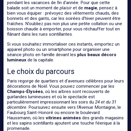
pendant les vacances de fin d’année. Pour que cette
balade soit un moment de
plaisir
et de
magie
, pensez à
bien vous équiper : prévoyez des vêtements chauds, des
bonnets et des gants, car les soirées d’hiver peuvent être
fraîches. N’oubliez pas non plus une petite collation ou une
boisson chaude à emporter, pour vous réchauffer tout en
flânant dans les rues scintillantes.
Si vous souhaitez immortaliser ces instants, emportez un
appareil photo ou un smartphone pour organiser une
séance photo en famille devant les
plus beaux décors
lumineux
de la capitale.
Le choix du parcours
Paris regorge de quartiers et d’avenues célèbres pour leurs
décorations de Noël. Vous pouvez commencer par les
Champs-Élysées
, où les arbres sont recouverts de
guirlandes lumineuses et où le spectacle est
particulièrement impressionnant les soirs du
24 et du 31
décembre
. Poursuivez ensuite vers l’Avenue Montaigne, le
Faubourg Saint-Honoré ou encore le boulevard
Haussmann, où les
vitrines animées
des grands magasins
et les sapins scintillants ajoutent une touche féerique à la
promenade.