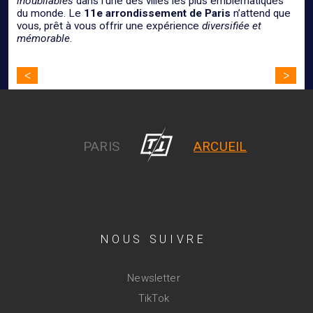
inoubliables
dans l’une des villes les plus emblématiques
du monde. Le
11e arrondissement de Paris
n’attend que
vous, prêt à vous offrir une expérience
diversifiée et
mémorable
.
Navigation
<
>
de
l’article
PARIS
ARCUEIL
NOUS SUIVRE
Newsletter
TikTok