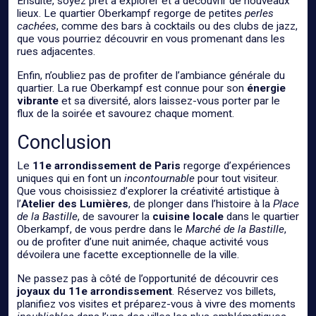
Ensuite, soyez prêt à explorer et à découvrir de nouveaux
lieux. Le quartier Oberkampf regorge de petites
perles
cachées
, comme des bars à cocktails ou des clubs de jazz,
que vous pourriez découvrir en vous promenant dans les
rues adjacentes.
Enfin, n’oubliez pas de profiter de l’ambiance générale du
quartier. La rue Oberkampf est connue pour son
énergie
vibrante
et sa diversité, alors laissez-vous porter par le
flux de la soirée et savourez chaque moment.
Conclusion
Le
11e arrondissement de Paris
regorge d’expériences
uniques qui en font un
incontournable
pour tout visiteur.
Que vous choisissiez d’explorer la créativité artistique à
l’
Atelier des Lumières
, de plonger dans l’histoire à la
Place
de la Bastille
, de savourer la
cuisine locale
dans le quartier
Oberkampf, de vous perdre dans le
Marché de la Bastille
,
ou de profiter d’une nuit animée, chaque activité vous
dévoilera une facette exceptionnelle de la ville.
Ne passez pas à côté de l’opportunité de découvrir ces
joyaux du 11e arrondissement
. Réservez vos billets,
planifiez vos visites et préparez-vous à vivre des moments