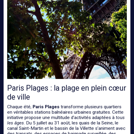
Paris Plages : la plage en plein cœur
de ville
Chaque été,
Paris Plages
transforme plusieurs quartiers
en véritables stations balnéaires urbaines gratuites. Cette
initiative propose une multitude d’activités adaptées à
tous
les âges
. Du 5 juillet au 31 août, les quais de la Seine, le
canal Saint-Martin et le bassin de la Villette s’animent avec
des transats, des espaces de baignade surveillée, des