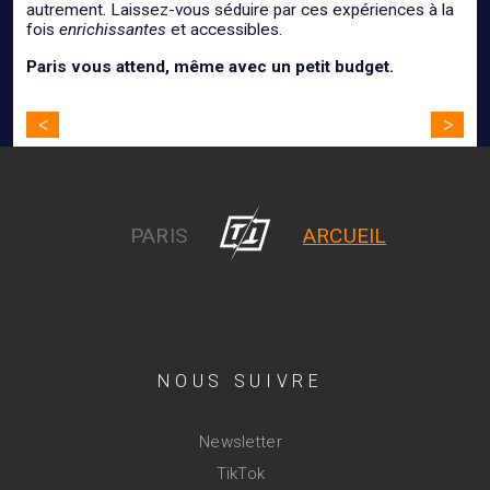
autrement. Laissez-vous séduire par ces expériences à la
fois
enrichissantes
et accessibles.
Paris vous attend, même avec un petit budget.
Navigation
<
>
de
l’article
PARIS
ARCUEIL
NOUS SUIVRE
Newsletter
TikTok