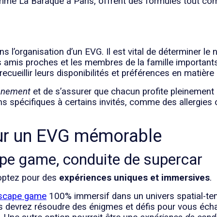
mme La Baraque à Paris, offrent des formules tout compr
s l’organisation d’un EVG. Il est vital de déterminer le
es amis proches et les membres de la famille important
ecueillir leurs disponibilités et préférences en matière d
vénement
et de s’assurer que chacun profite pleinement 
ons spécifiques à certains invités, comme des allergies 
our un EVG mémorable
ape game, conduite de supercar
 optez pour des
expériences uniques et immersives
.
scape game
100% immersif dans un univers spatial-tem
 devrez résoudre des énigmes et défis pour vous échap