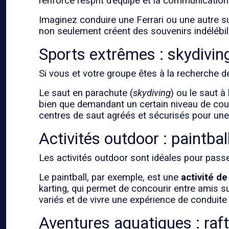
renforce l’esprit d’équipe et la communication
Imaginez conduire une Ferrari ou une autre su
non seulement créent des souvenirs indélébile
Sports extrêmes : skydivin
Si vous et votre groupe êtes à la recherche d
Le saut en parachute (
skydiving
) ou le saut à 
bien que demandant un certain niveau de cour
centres de saut agréés et sécurisés pour un
Activités outdoor : paintbal
Les activités outdoor sont idéales pour pass
Le paintball, par exemple, est une
activité d
karting, qui permet de concourir entre amis su
variés et de vivre une expérience de conduite 
Aventures aquatiques : raft