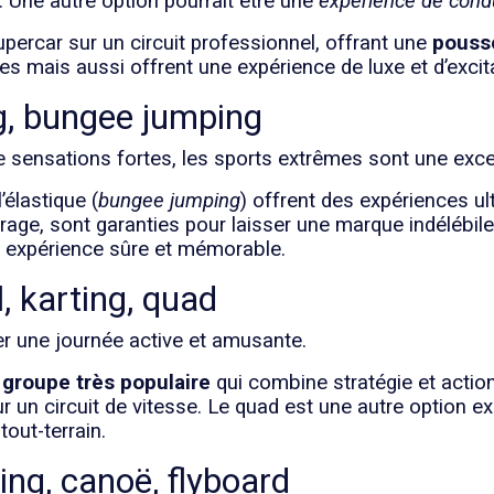
. Une autre option pourrait être une
expérience de cond
percar sur un circuit professionnel, offrant une
pouss
s mais aussi offrent une expérience de luxe et d’excita
g, bungee jumping
e sensations fortes, les sports extrêmes sont une exce
l’élastique (
bungee jumping
) offrent des expériences ul
age, sont garanties pour laisser une marque indélébil
e expérience sûre et mémorable.
l, karting, quad
er une journée active et amusante.
e groupe très populaire
qui combine stratégie et actio
r un circuit de vitesse. Le quad est une autre option ex
tout-terrain.
ing, canoë, flyboard