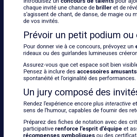
Introduisez un
concours de talents
pour ajo
chaque invité une chance de
briller
et de rév
s’agissent de chant, de danse, de magie ou mê
de vos invités.
Prévoir un petit podium ou
Pour donner vie à ce concours, prévoyez un
rideaux ou des guirlandes lumineuses créeron
Assurez-vous que cet espace soit bien visibl
Pensez à inclure des
accessoires amusants
spontanéité et l’originalité des performances.
Un jury composé des invité
Rendez l’expérience encore plus
interactive
e
sens de l’humour, capables de fournir des ret
Préparez des fiches de notation avec des crit
participative
renforce l’esprit d’équipe
et as
récompenses symboliques
ou des
certifica