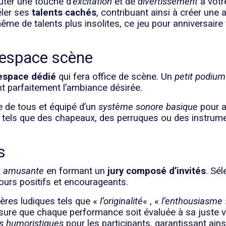
uter une touche d’
excitation
et de
divertissement
à votre
éler ses
talents cachés
, contribuant ainsi à créer un
me de talents plus insolites, ce jeu pour anniversaire 
 espace scène
espace dédié
qui fera office de scène. Un
petit podium
t parfaitement l’ambiance désirée.
e de tous et équipé d’un
système sonore basique
pour a
tels que des chapeaux, des perruques ou des instrum
s
t
amusante
en formant un
jury composé d’invités
. Sé
ours positifs et encourageants.
ères ludiques tels que «
l’originalité
« , «
l’enthousiasme
sure que chaque performance soit évaluée à sa juste va
ts humoristiques
pour les participants, garantissant ain