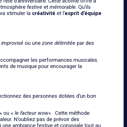
 fête d’anniversaire. Cette activité offre à
e atmosphère
festive
et
mémorable
. Qu’ils
va stimuler la
créativité
et l’
esprit d’équipe
 improvisé
ou une
zone délimitée
par des
ccompagner les performances musicales.
ents de musique pour encourager la
lectionnez des personnes dotées d’un bon
» ou «
le facteur wow
« . Cette méthode
leur. N’oubliez pas de prévoir des
si une ambiance festive et conviviale tout au