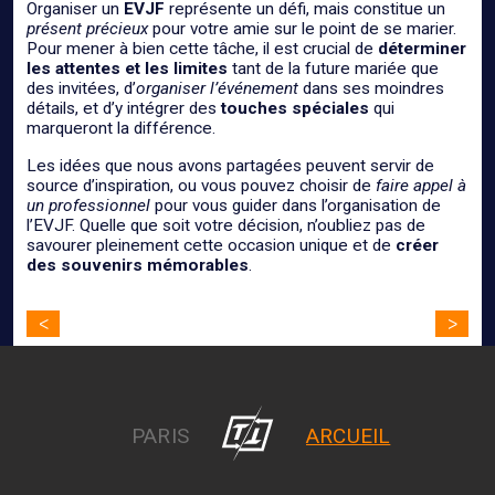
Organiser un
EVJF
représente un défi, mais constitue un
présent précieux
pour votre amie sur le point de se marier.
Pour mener à bien cette tâche, il est crucial de
déterminer
les attentes et les limites
tant de la future mariée que
des invitées, d’
organiser l’événement
dans ses moindres
détails, et d’y intégrer des
touches spéciales
qui
marqueront la différence.
Les idées que nous avons partagées peuvent servir de
source d’inspiration, ou vous pouvez choisir de
faire appel à
un professionnel
pour vous guider dans l’organisation de
l’EVJF. Quelle que soit votre décision, n’oubliez pas de
savourer pleinement cette occasion unique et de
créer
des souvenirs mémorables
.
Navigation
<
>
de
l’article
PARIS
ARCUEIL