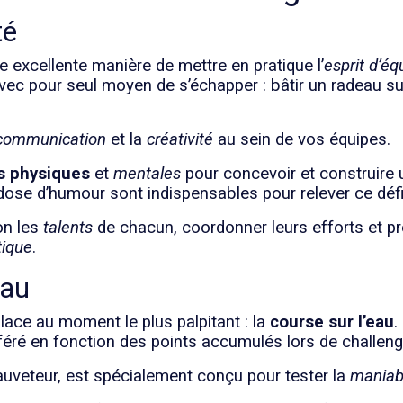
té
e excellente manière de mettre en pratique l’
esprit d’éq
avec pour seul moyen de s’échapper : bâtir un radeau s
communication
et la
créativité
au sein de vos équipes.
s physiques
et
mentales
pour concevoir et construire u
e dose d’humour sont indispensables pour relever ce défi
lon les
talents
de chacun, coordonner leurs efforts et pr
tique
.
eau
lace au moment le plus palpitant : la
course sur l’eau
.
fféré en fonction des points accumulés lors de challeng
auveteur, est spécialement conçu pour tester la
maniabi