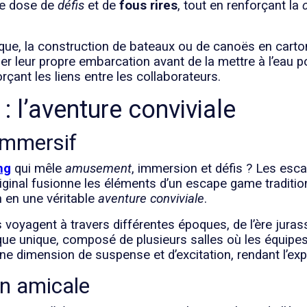
ne dose de
défis
et de
fous rires
, tout en renforçant la
dique, la construction de bateaux ou de canoës en carto
r leur propre embarcation avant de la mettre à l’eau pou
orçant les liens entre les collaborateurs.
: l’aventure conviviale
mmersif
ng
qui mêle
amusement
, immersion et défis ? Les es
riginal fusionne les éléments d’un escape game traditi
 en une véritable
aventure conviviale
.
voyagent à travers différentes époques, de l’ère juras
e unique, composé de plusieurs salles où les équipes 
une dimension de suspense et d’excitation, rendant l’e
on amicale