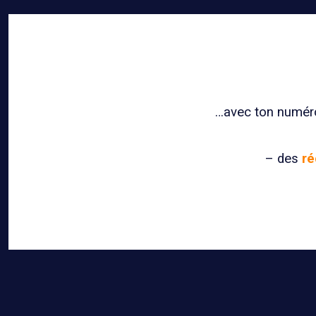
…avec ton numéro 
– des
ré