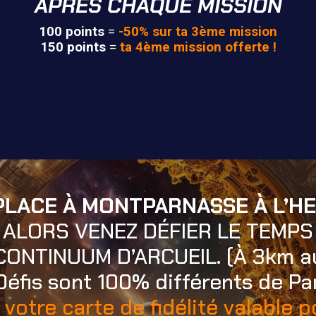
APRÈS CHAQUE MISSION
100 points
=
-50% sur ta 3ème mission
150 points
=
ta 4ème mission offerte !
E PLACE À MONTPARNASSE À L’H
ALORS VENEZ DÉFIER LE TEMPS
ONTINUUM D’ARCUEIL. (À 3km au 
Défis sont 100% différents de P
votre carte de fidélité valable p