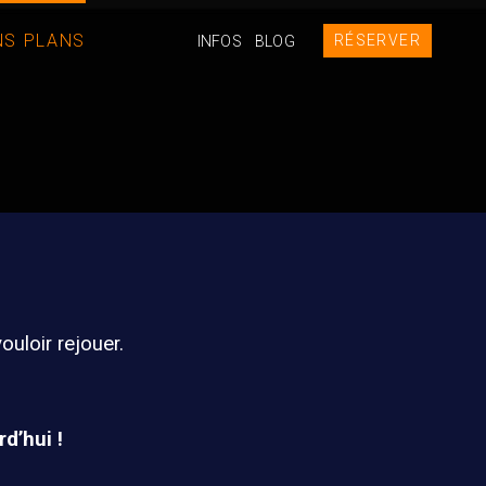
NS PLANS
RÉSERVER
INFOS
BLOG
ouloir rejouer.
d’hui !