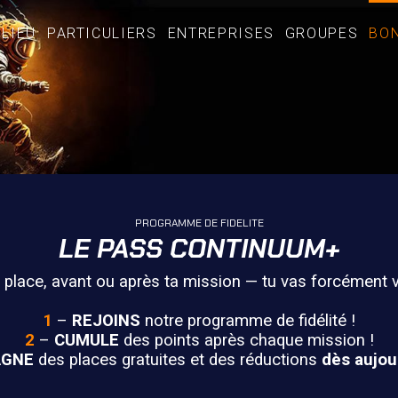
LIEU
PARTICULIERS
ENTREPRISES
GROUPES
BO
PROGRAMME DE FIDELITE
LE PASS CONTINUUM+
r place, avant ou après ta mission — tu vas forcément v
1
–
REJOINS
notre programme de fidélité !
2
–
CUMULE
des points après chaque mission !
AGNE
des places gratuites et des réductions
dès aujour