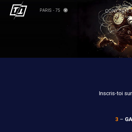
PARIS - 75
CONCEPT
Inscris-toi su
3
–
G