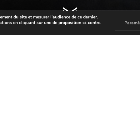
ement du site et mesurer l'audience de ce dernier.
ations en cliquant sur une de proposition ci-contre.
Paramè
ÉTUDIANTS
(-26 ans)
TU ES ETUDIANT ?
BONNE NOUVELLE…
…ton cerveau mérite une pause temporelle à prix cassé 
 toute heure
(code :
ETUSEMAINE20
), et le
samedi d
te obligatoire à présenter sur place, pour bénéficier de
Facile !