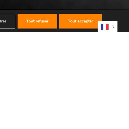
tres
Tout refuser
Tout accepter
!
ès 19h
(code :
ETUSAMEDI20
).
 la réduction.