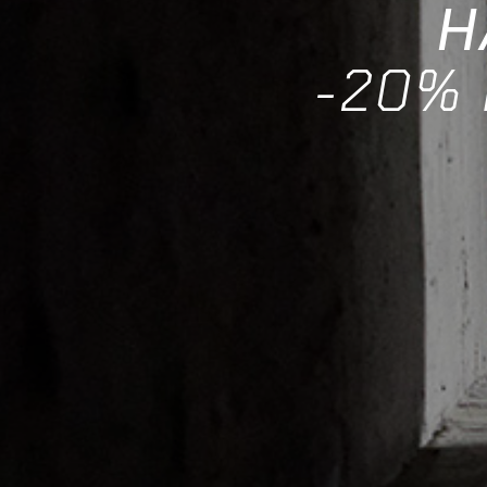
H
-20% 