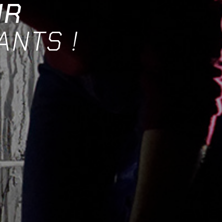
UR
ANTS !